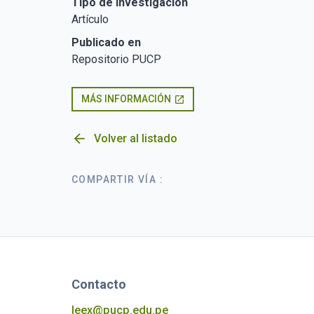
Tipo de Investigación
Artículo
Publicado en
Repositorio PUCP
MÁS INFORMACIÓN
open_in_new
arrow_back
Volver al listado
COMPARTIR VÍA :
Contacto
leex@pucp.edu.pe